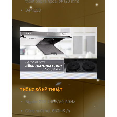
thoát ống ra ngoài (Φ120 mm)
Đèn LED
THÔNG SỐ KỸ THUẬT
Nguồn: 220-240V/50-60Hz
Công suất hút: 650m3 /h