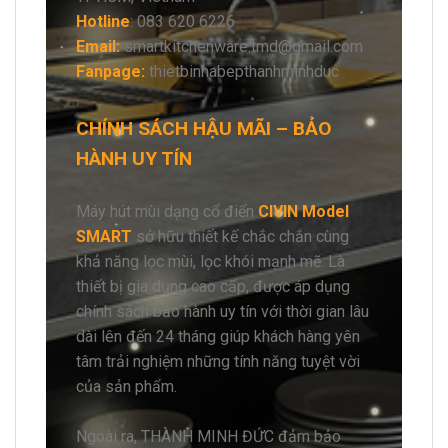
Hotline
: 083 620 6226
Email:
smartkitchenware.tmd@gmail.com
Fanpage:
thietbinhabepthanhminhduc
CHÍNH SÁCH HẬU MÃI – BẢO
HÀNH UY TÍN
Máy hút mùi dạng cổ điển
CIVIN Model
SMART
sở hữu thiết kế chắc chắn cùng
khả năng lọc mùi, lọc khói mạnh mẽ. Là
thiết bị gia dụng cao cấp, được áp dụng
chính sách bảo hành uy tín với thời gian lâu
dài lên đến 24 tháng giúp khách hàng yên
tâm trải nghiệm những tính năng tuyệt vời
của sản phẩm.
Ngoài ra, THÀNH MINH ĐỨC đảm bảo