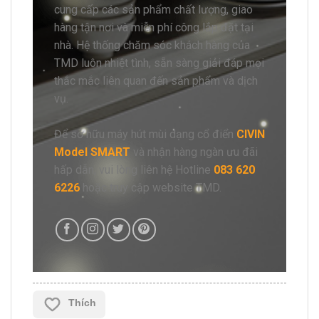
cung cấp các sản phẩm chất lượng, giao
hàng tận nơi và miễn phí công lắp đặt tại
nhà. Hệ thống chăm sóc khách hàng của
TMD luôn nhiệt tình, sẵn sàng giải đáp mọi
thắc mắc liên quan đến sản phẩm và dịch
vụ.
Để sở hữu máy hút mùi dạng cổ điển
CIVIN
Model SMART
và nhận hàng ngàn ưu đãi
hấp dẫn, vui lòng liên hệ Hotline
083 620
6226
hoặc truy cập website TMD.
Thích