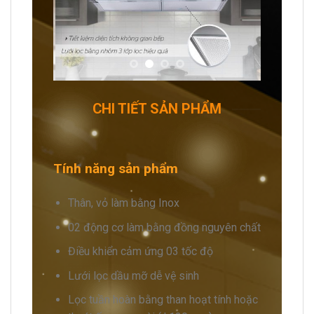
CHI TIẾT SẢN PHẨM
Tính năng sản phẩm
Thân, vỏ làm bằng Inox
02 động cơ làm bằng đồng nguyên chất
Điều khiển cảm ứng 03 tốc độ
Lưới lọc dầu mỡ dễ vệ sinh
Lọc tuần hoàn bằng than hoạt tính hoặc