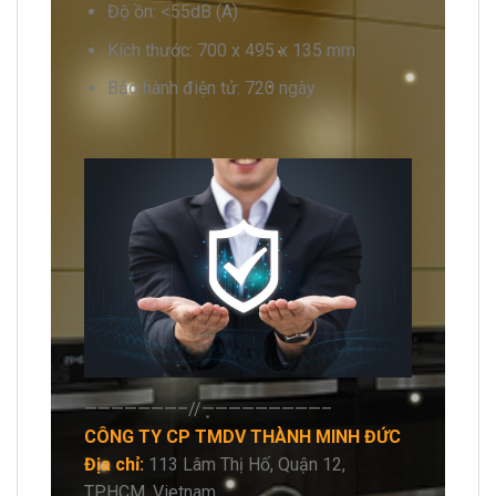
Độ ồn: <55dB (A)
Kích thước: 700 x 495 x 135 mm
Bảo hành điện tử: 720 ngày
———————–//—————————–
CÔNG TY CP TMDV THÀNH MINH ĐỨC
Địa chỉ:
113 Lâm Thị Hố, Quận 12,
TPHCM, Vietnam