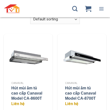
Skip
Home
/
Máy Hút Khói Canaval
to
content
CANAVAL
CANAVAL
Hút mùi âm tủ
Hút mùi âm tủ
cao cấp Canaval
cao cấp Canaval
Model CA-8600T
Model CA-8700T
Liên hệ
Liên hệ