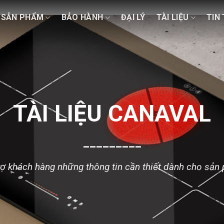
SẢN PHẨM
BẢO HÀNH
ĐẠI LÝ
TÀI LIỆU
TIN
TÀI LIỆU CANAVAL
_________
rợ khách hàng những thông tin cần thiết dành cho sản