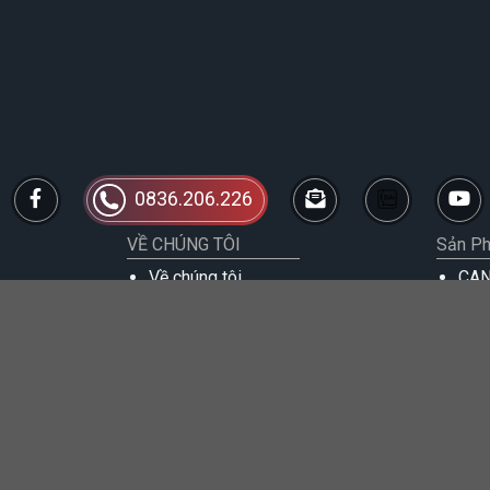
0836.206.226
VỀ CHÚNG TÔI
Sản P
Về chúng tôi
CA
Bếp
Thế mạnh và thành tựu
Máy
Showroom
Bếp
Máy
Quạ
Bếp
CIV