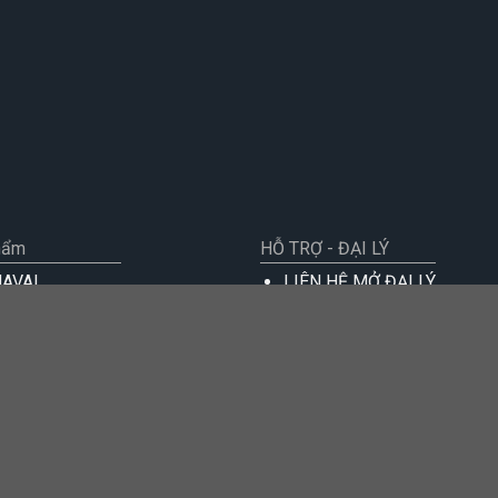
hẩm
HỖ TRỢ - ĐẠI LÝ
NAVAL
LIÊN HỆ MỞ ĐẠI LÝ
 điện từ
Đại lý
 hút khói
Hỏi đáp
 gas âm
 rửa chén
LIÊN HỆ
t làm mát
Tư vấn trực tuyến
 gas nổi
IN
Thông tin liên hệ