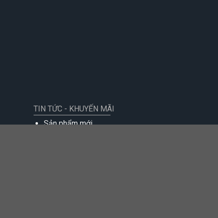
TIN TỨC - KHUYẾN MÃI
Sản phẩm mới
Khuyến mãi
Tin tức
Sự kiện - Trách nhiệm xã hội