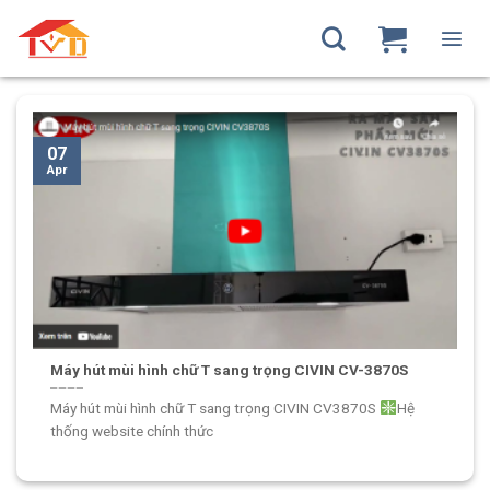
Skip
to
CATEGORY ARCHIVES:
VIDEO SẢN PHẨM
content
07
Apr
Máy hút mùi hình chữ T sang trọng CIVIN CV-3870S
Máy hút mùi hình chữ T sang trọng CIVIN CV3870S
Hệ
thống website chính thức