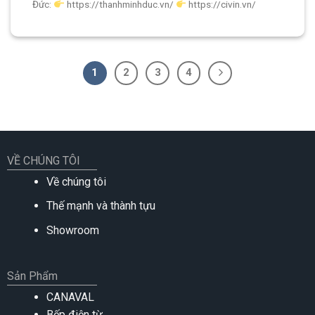
Đức:
https://thanhminhduc.vn/
https://civin.vn/
1
2
3
4
VỀ CHÚNG TÔI
Về chúng tôi
Thế mạnh và thành tựu
Showroom
Sản Phẩm
CANAVAL
Bếp điện từ