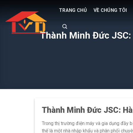
Skip
TRANG CHỦ
VỀ CHÚNG TÔI
to
content
Thành Minh Đức JSC: 
Thành Minh Đức JSC: Hàn
Trong thị trường điện máy và gia dụng đầy 
thế là một nhà nhập khẩu và phân phối chuyê