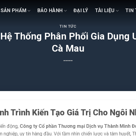
SẢN PHẨM
BẢO HÀNH
ĐẠI LÝ
TÀI LIỆU
TIN
TIN TỨC
Hệ Thống Phân Phối Gia Dụng 
Cà Mau
h Trình Kiến Tạo Giá Trị Cho Ngôi N
biến động,
Công ty Cổ phần Thương mại Dịch vụ Thành Minh Đ
n nghiệp, uy tín hàng đầu. Với tầm nhìn chiến lược và tâm huyết,