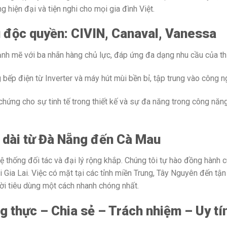
iện đại và tiện nghi cho mọi gia đình Việt.
ệu độc quyền: CIVIN, Canaval, Vanessa
nh mẽ với ba nhãn hàng chủ lực, đáp ứng đa dạng nhu cầu của thị
bếp điện từ Inverter và máy hút mùi bền bỉ, tập trung vào công ng
hứng cho sự tinh tế trong thiết kế và sự đa năng trong công năn
i dài từ Đà Nẵng đến Cà Mau
ống đối tác và đại lý rộng khắp. Chúng tôi tự hào đồng hành cù
i Gia Lai. Việc có mặt tại các tỉnh miền Trung, Tây Nguyên đến 
i tiêu dùng một cách nhanh chóng nhất.
ng thực – Chia sẻ – Trách nhiệm – Uy tí