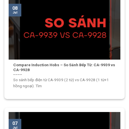
08
Jul
Compare Induction Hobs – So Sánh Bếp Từ: CA-9939 vs
CA-9928
So sánh bếp điện từ CA-9939 (2 từ) vs CA-9928 (1 từ+1
hồng ngoại). Tìm
07
Jul