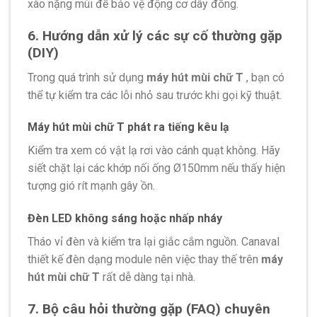
xào nặng mùi để bảo vệ động cơ dây đồng.
6. Hướng dẫn xử lý các sự cố thường gặp
(DIY)
Trong quá trình sử dụng
máy hút mùi chữ T
, bạn có
thể tự kiểm tra các lỗi nhỏ sau trước khi gọi kỹ thuật.
Máy hút mùi chữ T phát ra tiếng kêu lạ
Kiểm tra xem có vật lạ rơi vào cánh quạt không. Hãy
siết chặt lại các khớp nối ống Ø150mm nếu thấy hiện
tượng gió rít mạnh gây ồn.
Đèn LED không sáng hoặc nhấp nháy
Tháo vỉ đèn và kiểm tra lại giắc cắm nguồn. Canaval
thiết kế đèn dạng module nên việc thay thế trên
máy
hút mùi chữ T
rất dễ dàng tại nhà.
7. Bộ câu hỏi thường gặp (FAQ) chuyên