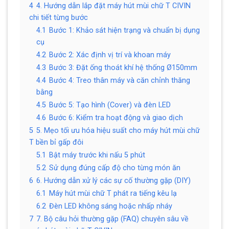
4
4. Hướng dẫn lắp đặt máy hút mùi chữ T CIVIN
chi tiết từng bước
4.1
Bước 1: Khảo sát hiện trạng và chuẩn bị dụng
cụ
4.2
Bước 2: Xác định vị trí và khoan máy
4.3
Bước 3: Đặt ống thoát khí hệ thống Ø150mm
4.4
Bước 4: Treo thân máy và căn chỉnh thăng
bằng
4.5
Bước 5: Tạo hình (Cover) và đèn LED
4.6
Bước 6: Kiểm tra hoạt động và giao dịch
5
5. Mẹo tối ưu hóa hiệu suất cho máy hút mùi chữ
T bền bỉ gấp đôi
5.1
Bật máy trước khi nấu 5 phút
5.2
Sử dụng đúng cấp độ cho từng món ăn
6
6. Hướng dẫn xử lý các sự cố thường gặp (DIY)
6.1
Máy hút mùi chữ T phát ra tiếng kêu lạ
6.2
Đèn LED không sáng hoặc nhấp nháy
7
7. Bộ câu hỏi thường gặp (FAQ) chuyên sâu về