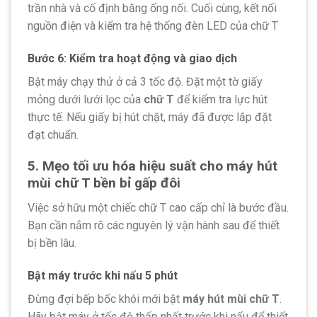
trần nhà và cố định bằng ống nối. Cuối cùng, kết nối
nguồn điện và kiểm tra hệ thống đèn LED của chữ T
Bước 6: Kiểm tra hoạt động và giao dịch
Bật máy chạy thử ở cả 3 tốc độ. Đặt một tờ giấy
mỏng dưới lưới lọc của
chữ T
để kiểm tra lực hút
thực tế. Nếu giấy bị hút chặt, máy đã được lắp đặt
đạt chuẩn.
5. Mẹo tối ưu hóa hiệu suất cho máy hút
mùi chữ T bền bỉ gấp đôi
Việc sở hữu một chiếc chữ T cao cấp chỉ là bước đầu.
Bạn cần nắm rõ các nguyên lý vận hành sau để thiết
bị bền lâu.
Bật máy trước khi nấu 5 phút
Đừng đợi bếp bốc khói mới bật
máy hút mùi chữ T
.
Hãy bật máy ở tốc độ thấp nhất trước khi nấu để thiết