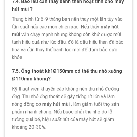
7.4. Bao lâu cần thay bánh than hoạt tính cho máy
hút mùi ?
Trung bình từ 6-9 tháng bạn nên thay một lần tùy vào
tần suất nấu các món chiên xào. Nếu thấy
máy hút
mùi
vẫn chạy mạnh nhưng không còn khử được mùi
tanh hiệu quả như lúc đầu, đó là dấu hiệu than đã bão
hòa và cần thay thế bánh lọc mới để đảm bảo sức
khỏe.
7.5. Ống thoát khí Ø150mm có thể thu nhỏ xuống
Ø110mm không?
Kỹ thuật viên khuyến cáo không nên thu nhỏ đường
ống. Thu nhỏ ống thoát sẽ gây tiếng rít lớn và làm
nóng động cơ
máy hút mùi
, làm giảm tuổi thọ sản
phẩm nhanh chóng. Nếu buộc phải thu nhỏ do lỗ
tường quá bé, hiệu suất hút của máy hút sẽ giảm
khoảng 20-30%.