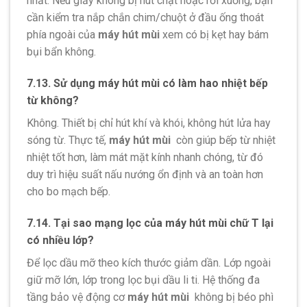
nhất. Nếu giấy không bị hút chặt hoặc rơi xuống, bạn
cần kiểm tra nắp chắn chim/chuột ở đầu ống thoát
phía ngoài của
máy hút mùi
xem có bị kẹt hay bám
bụi bẩn không.
7.13. Sử dụng máy hút mùi có làm hao nhiệt bếp
từ không?
Không. Thiết bị chỉ hút khí và khói, không hút lửa hay
sóng từ. Thực tế,
máy hút mùi
còn giúp bếp từ nhiệt
nhiệt tốt hơn, làm mát mặt kính nhanh chóng, từ đó
duy trì hiệu suất nấu nướng ổn định và an toàn hơn
cho bo mạch bếp.
7.14. Tại sao mạng lọc của máy hút mùi chữ T lại
có nhiều lớp?
Để lọc dầu mỡ theo kích thước giảm dần. Lớp ngoài
giữ mỡ lớn, lớp trong lọc bụi dầu li ti. Hệ thống đa
tầng bảo vệ động cơ
máy hút mùi
không bị béo phì