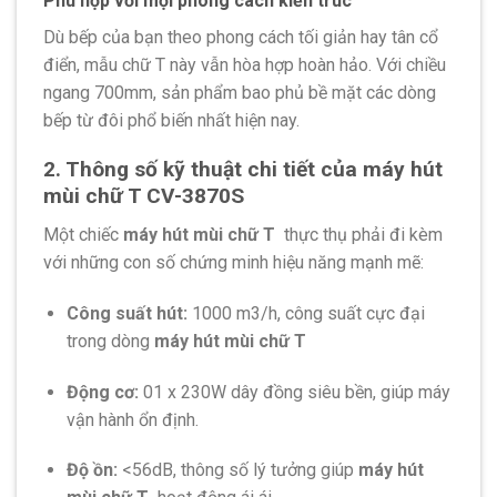
Phù hợp với mọi phong cách kiến ​​trúc
Dù bếp của bạn theo phong cách tối giản hay tân cổ
điển, mẫu chữ T này vẫn hòa hợp hoàn hảo. Với chiều
ngang 700mm, sản phẩm bao phủ bề mặt các dòng
bếp từ đôi phổ biến nhất hiện nay.
2. Thông số kỹ thuật chi tiết của máy hút
mùi chữ T CV-3870S
Một chiếc
máy hút mùi chữ T
thực thụ phải đi kèm
với những con số chứng minh hiệu năng mạnh mẽ:
Công suất hút:
1000 m3/h, công suất cực đại
trong dòng
máy hút mùi chữ T
Động cơ:
01 x 230W dây đồng siêu bền, giúp máy
vận hành ổn định.
Độ ồn:
<56dB, thông số lý tưởng giúp
máy hút