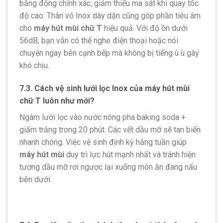
bằng động chính xác, giảm thiểu ma sát khi quay tốc
độ cao. Thân vỏ Inox dày dặn cũng góp phần tiêu âm
cho
máy hút mùi chữ T
hiệu quả. Với độ ồn dưới
56dB, bạn vẫn có thể nghe điện thoại hoặc nói
chuyện ngay bên cạnh bếp mà không bị tiếng ù ù gây
khó chịu.
7.3. Cách vệ sinh lưới lọc Inox của máy hút mùi
chữ T luôn như mới?
Ngâm lưới lọc vào nước nóng pha baking soda +
giấm trắng trong 20 phút. Các vết dầu mỡ sẽ tan biến
nhanh chóng. Việc vệ sinh định kỳ hằng tuần giúp
máy hút mùi
duy trì lực hút mạnh nhất và tránh hiện
tượng dầu mỡ rơi ngược lại xuống món ăn đang nấu
bên dưới.