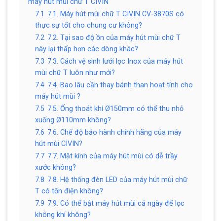
máy hút mùi chữ T CIVIN
7.1
7.1. Máy hút mùi chữ T CIVIN CV-3870S có
thực sự tốt cho chung cư không?
7.2
7.2. Tại sao độ ồn của máy hút mùi chữ T
này lại thấp hơn các dòng khác?
7.3
7.3. Cách vệ sinh lưới lọc Inox của máy hút
mùi chữ T luôn như mới?
7.4
7.4. Bao lâu cần thay bánh than hoạt tính cho
máy hút mùi ?
7.5
7.5. Ống thoát khí Ø150mm có thể thu nhỏ
xuống Ø110mm không?
7.6
7.6. Chế độ bảo hành chính hãng của máy
hút mùi CIVIN?
7.7
7.7. Mặt kính của máy hút mùi có dễ trầy
xước không?
7.8
7.8. Hệ thống đèn LED của máy hút mùi chữ
T có tốn điện không?
7.9
7.9. Có thể bật máy hút mùi cả ngày để lọc
không khí không?