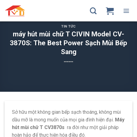
Skip
to
content
TIN TỨC
máy hút mùi chữ T CIVIN Model CV-
3870S: The Best Power Sạch Mùi Bếp
Sang
Sở hữu một không gian bếp sạch thoáng, không mùi
dầu mỡ là mong muốn của mọi gia đình hiện đại.
Máy
hút mùi chữ T CV3870s
ra đời như một giải pháp
hoàn hảo để thực hiện hóa điều đó.