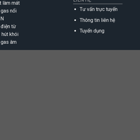
t làm mát
Tư vấn trực tuyến
 gas nổi
IN
Thông tin liên hệ
 điện từ
Tuyển dụng
 hút khói
 gas âm