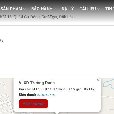
SẢN PHẨM
BẢO HÀNH
ĐẠI LÝ
TÀI LIỆU
TIN
ỉ: KM 18, QL14 Cư Đăng, Cư M’gar, Đắk Lắk.
ắk
×
VLXD Trường Danh
Địa chỉ:
KM 18, QL14 Cư Đăng, Cư M'gar, Đắk Lắk
Điện thoại:
0789747774
Chỉ đường