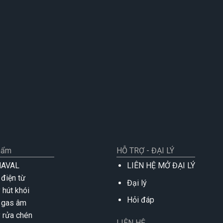
hẩm
HỖ TRỢ - ĐẠI LÝ
NAVAL
LIÊN HỆ MỞ ĐẠI LÝ
 điện từ
Đại lý
 hút khói
Hỏi đáp
 gas âm
 rửa chén
LIÊN HỆ