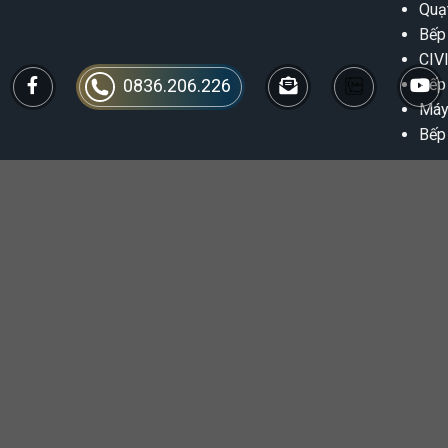
Quạ
Bếp
CIV
0836.206.226
Bếp
Máy
Bếp