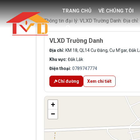
Skip
TRANG CHỦ
VỀ CHÚNG TÔI
to
content
Thông tin đại lý: VLXD Trường Danh. Địa ch
VLXD Trường Danh
Địa chỉ:
KM 18, QL14 Cư Đăng, Cư M'gar, Đắk L
Khu vực:
Đắk Lắk
Điện thoại:
0789747774
Chỉ đường
Xem chi tiết
+
−