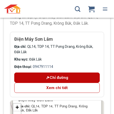
Skip
to
content
Thông tin đại lý: Điện Máy Sơn Lâm. Địa chỉ: QL14,
TDP 14, TT Pơng Drang, Krông Búk, Đắk Lắk.
Điện Máy Sơn Lâm
Địa chỉ:
QL14, TDP 14, TT Pơng Drang, Krông Búk,
Đắk Lắk
Khu vực:
Đắk Lắk
Điện thoại:
0947911114
Chỉ đường
Xem chi tiết
×
Điện Máy Sơn Lâm
Địa chỉ:
QL14, TDP 14, TT Pơng Drang, Krông
+
Búk, Đắk Lắk