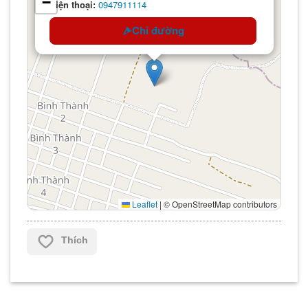
−
Điện thoại:
0947911114
Chỉ đường
Leaflet
|
© OpenStreetMap contributors
Thích