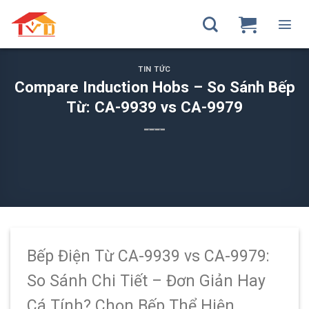
Skip
to
content
TIN TỨC
Compare Induction Hobs – So Sánh Bếp
Từ: CA-9939 vs CA-9979
Bếp Điện Từ CA-9939 vs CA-9979:
So Sánh Chi Tiết – Đơn Giản Hay
Cá Tính? Chọn Bếp Thể Hiện