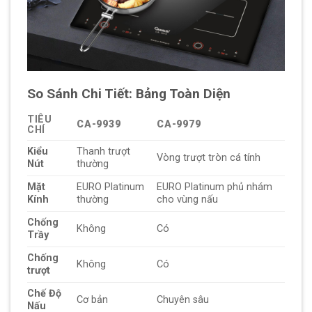
So Sánh Chi Tiết: Bảng Toàn Diện
TIÊU
CA-9939
CA-9979
CHÍ
Kiểu
Thanh trượt
Vòng trượt tròn cá tính
Nút
thường
Mặt
EURO Platinum
EURO Platinum phủ nhám
Kính
thường
cho vùng nấu
Chống
Không
Có
Trầy
Chống
Không
Có
trượt
Chế Độ
Cơ bản
Chuyên sâu
Nấu