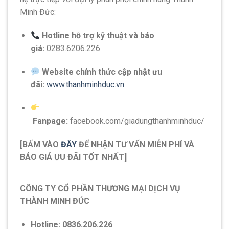
Minh Đức:
Hotline hỗ trợ kỹ thuật và báo
giá:
0283.6206.226
Website chính thức cập nhật ưu
đãi:
www.thanhminhduc.vn
Fanpage:
facebook.com/giadungthanhminhduc/
[BẤM VÀO
ĐÂY
ĐỂ NHẬN TƯ VẤN MIỄN PHÍ VÀ
BÁO GIÁ ƯU ĐÃI TỐT NHẤT]
CÔNG TY CỔ PHẦN THƯƠNG MẠI DỊCH VỤ
THÀNH MINH ĐỨC
Hotline:
0836.206.226