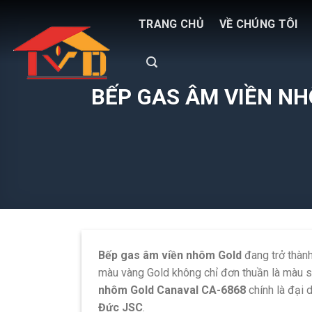
Skip
TRANG CHỦ
VỀ CHÚNG TÔI
to
content
BẾP GAS ÂM VIỀN NH
Bếp gas âm viền nhôm Gold
đang trở thành
màu vàng Gold không chỉ đơn thuần là màu s
nhôm Gold Canaval CA-6868
chính là đại d
Đức JSC
.