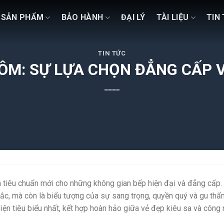
SẢN PHẨM
BẢO HÀNH
ĐẠI LÝ
TÀI LIỆU
TIN
TIN TỨC
ÔM: SỰ LỰA CHỌN ĐẲNG CẤP 
 tiêu chuẩn mới cho những không gian bếp hiện đại và đẳng cấp.
ắc,
mà còn là biểu tượng của sự sang trọng,
quyền quý và gu thẩm
iện tiêu biểu nhất,
kết hợp hoàn hảo giữa vẻ đẹp kiêu sa và công