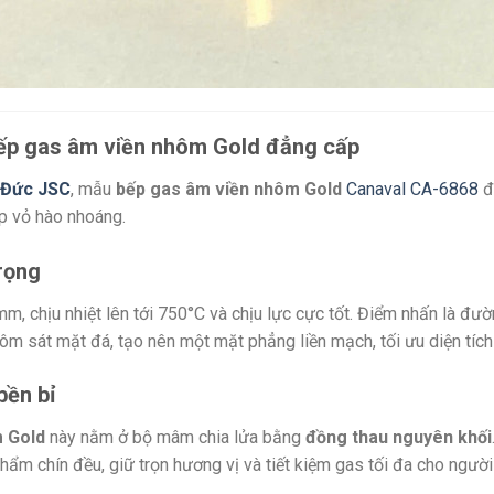
bếp gas âm viền nhôm Gold đẳng cấp
 Đức JSC
,
mẫu
bếp gas âm viền nhôm Gold
Canaval CA-6868
đ
ớp vỏ hào nhoáng.
rọng
mm,
chịu nhiệt lên tới 750°C và chịu lực cực tốt.
Điểm nhấn là đườn
ôm sát mặt đá,
tạo nên một mặt phẳng liền mạch,
tối ưu diện tíc
bền bỉ
 Gold
này nằm ở bộ mâm chia lửa bằng
đồng thau nguyên khối
phẩm chín đều,
giữ trọn hương vị và tiết kiệm gas tối đa cho ngườ