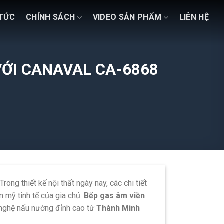
 TỨC
CHÍNH SÁCH
VIDEO SẢN PHẨM
LIÊN HỆ
VỚI CANAVAL CA-6868
Trong thiết kế nội thất ngày nay,
các chi tiết
 mỹ tinh tế của gia chủ.
Bếp gas âm viền
 nghệ nấu nướng đỉnh cao từ
Thành Minh