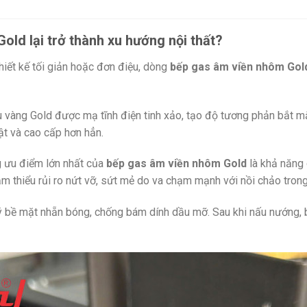
old lại trở thành xu hướng nội thất?
iết kế tối giản hoặc đơn điệu,
dòng
bếp gas âm viền nhôm Gol
vàng Gold được mạ tĩnh điện tinh xảo,
tạo độ tương phản bắt mắt
ật và cao cấp hơn hẳn.
 ưu điểm lớn nhất của
bếp gas âm viền nhôm Gold
là khả năng
m thiểu rủi ro nứt vỡ,
sứt mẻ do va chạm mạnh với nồi chảo trong 
 bề mặt nhẵn bóng,
chống bám dính dầu mỡ.
Sau khi nấu nướng,
b