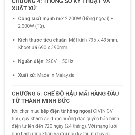
CHƯƠNG 4: THÔNG SỐ KỸ THUẬT VÀ
XUẤT XỨ
Công suất mạnh mẽ
: 2.200W (Hồng ngoại) +
2.000W (Từ).
Kích thước tiêu chuẩn
: Mặt kính 735 x 435mm;
Khoét đá 690 x 390mm.
Nguồn điện
: 220V – 50Hz.
Xuất xứ
: Made In Malaysia.
CHƯƠNG 5: CHẾ ĐỘ HẬU MÃI HÀNG ĐẦU
TỪ THÀNH MINH ĐỨC
Khi chọn mua
bếp điện từ hồng ngoại
CIVIN CV-
656, quý khách sẽ được hưởng đặc quyền bảo hành
điện tử lên đến 720 ngày (24 tháng). Với mạng lưới
bảo hành rộng khắp và đội ngũ kỹ thuật chuyên