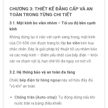
CHƯƠNG 3: THIẾT KẾ ĐẲNG CẤP VÀ AN
TOÀN TRONG TỪNG CHI TIẾT
3.1. Mặt kính bo viền nhôm – Tối ưu độ bền cạnh
kính
Không dừng lại ở việc vát cạnh sang trọng, mặt kính
của CV-656 còn được trang bị lớp
bo viền
kim loại
chắc chắn. Đây là giải pháp kỹ thuật tối ưu nhằm bảo
vệ các mép kính – điểm yếu nhất của bếp điện – khỏi
các va chạm vật lý, hạn chế tối đa nguy cơ nứt vỡ.
3.2. Hệ thống bảo vệ an toàn đa tầng
Chiếc
bếp điện từ hồng ngoại
này sở hữu đầy đủ
“vũ khí” an toàn:
Chống tràn (Auto-stop)
: Tự động dừng nấu khi
nước tràn ra bảng điều khiển.