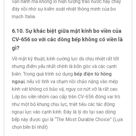
vận hành mà không lo hiện tượng trào nước hay cháy
đáy nồi nhờ sự kiểm soát nhiệt thông minh của bo
mạch Italia.
6.10. Sự khác biệt giữa mặt kính bo viền của
CV-656 so với các dòng bếp không có viền là
gì?
Về mặt kỹ thuật, kính cường lực dù chịu nhiệt rất tốt
nhưng điểm yếu nhất chính là bốn góc và các cạnh
biên. Trong quá trình sử dụng
bếp điện từ hồng
ngoại
, nếu vô tình va chạm nồi chảo nặng vào mép
kính vát không có bảo vệ, nguy cơ nứt vỡ là rất cao.
Lớp bo viền nhôm cao cấp trên CV-656 đóng vai trò
như một bộ khung chịu lực, triệt tiêu các tác động
ngoại lực vào cạnh kính. Đây là lý do tại sao dòng
bếp này được gọi là “The Most Durable Choice” (Lựa
chọn bền bỉ nhất).