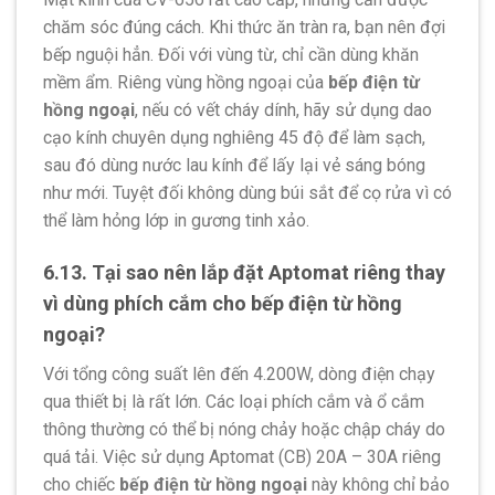
chăm sóc đúng cách. Khi thức ăn tràn ra, bạn nên đợi
bếp nguội hẳn. Đối với vùng từ, chỉ cần dùng khăn
mềm ẩm. Riêng vùng hồng ngoại của
bếp điện từ
hồng ngoại
, nếu có vết cháy dính, hãy sử dụng dao
cạo kính chuyên dụng nghiêng 45 độ để làm sạch,
sau đó dùng nước lau kính để lấy lại vẻ sáng bóng
như mới. Tuyệt đối không dùng búi sắt để cọ rửa vì có
thể làm hỏng lớp in gương tinh xảo.
6.13. Tại sao nên lắp đặt Aptomat riêng thay
vì dùng phích cắm cho bếp điện từ hồng
ngoại?
Với tổng công suất lên đến 4.200W, dòng điện chạy
qua thiết bị là rất lớn. Các loại phích cắm và ổ cắm
thông thường có thể bị nóng chảy hoặc chập cháy do
quá tải. Việc sử dụng Aptomat (CB) 20A – 30A riêng
cho chiếc
bếp điện từ hồng ngoại
này không chỉ bảo