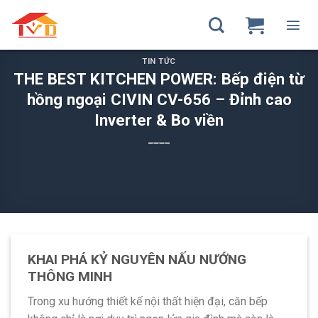
Skip
to
content
TIN TỨC
THE BEST KITCHEN POWER: Bếp điện từ
hồng ngoại CIVIN CV-656 – Đỉnh cao
Inverter & Bo viền
KHAI PHÁ KỶ NGUYÊN NẤU NƯỚNG
THÔNG MINH
Trong xu hướng thiết kế nội thất hiện đại, căn bếp