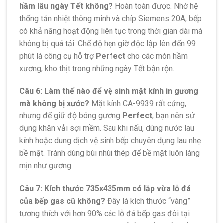
hầm lâu ngày Tết không?
Hoàn toàn được. Nhờ hệ
thống tản nhiệt thông minh và chíp Siemens 20A, bếp
có khả năng hoạt động liên tục trong thời gian dài mà
không bị quá tải. Chế độ hẹn giờ độc lập lên đến 99
phút là công cụ hỗ trợ
Perfect
cho các món hầm
xương, kho thịt trong những ngày Tết bận rộn.
Câu 6: Làm thế nào để vệ sinh mặt kính in gương
mà không bị xước?
Mặt kính CA-9939 rất cứng,
nhưng để giữ độ bóng gương
Perfect
, bạn nên sử
dụng khăn vải sợi mềm. Sau khi nấu, dùng nước lau
kính hoặc dung dịch vệ sinh bếp chuyên dụng lau nhẹ
bề mặt. Tránh dùng bùi nhùi thép để bề mặt luôn láng
mịn như gương.
Câu 7: Kích thước 735x435mm có lắp vừa lỗ đá
của bếp gas cũ không?
Đây là kích thước “vàng”
tương thích với hơn 90% các lỗ đá bếp gas đôi tại