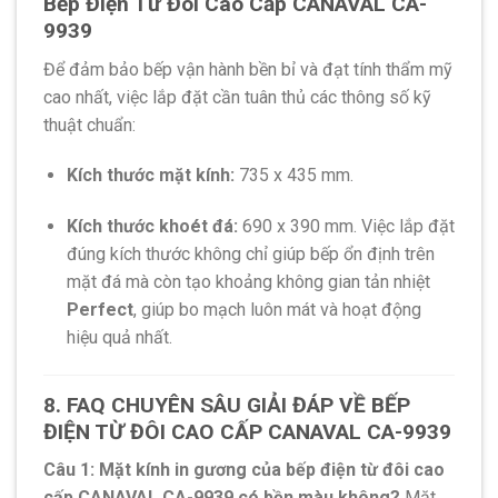
Bếp Điện Từ Đôi Cao Cấp CANAVAL CA-
9939
Để đảm bảo bếp vận hành bền bỉ và đạt tính thẩm mỹ
cao nhất, việc lắp đặt cần tuân thủ các thông số kỹ
thuật chuẩn:
Kích thước mặt kính:
735 x 435 mm.
Kích thước khoét đá:
690 x 390 mm. Việc lắp đặt
đúng kích thước không chỉ giúp bếp ổn định trên
mặt đá mà còn tạo khoảng không gian tản nhiệt
Perfect
, giúp bo mạch luôn mát và hoạt động
hiệu quả nhất.
8. FAQ CHUYÊN SÂU GIẢI ĐÁP VỀ BẾP
ĐIỆN TỪ ĐÔI CAO CẤP CANAVAL CA-9939
Câu 1: Mặt kính in gương của bếp điện từ đôi cao
cấp CANAVAL CA-9939 có bền màu không?
Mặt