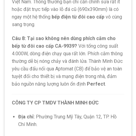
Việt Nam. Thông thường bạn chỉ cần chỉnh sửa rất ít
hoặc đặt trực tiếp vào lỗ đá cũ (690x390mm) là có
ngay một hệ thống
bếp điện từ đôi cao cấp
vô cùng
sang trọng.
Câu 8: Tại sao không nên dùng phích cắm cho
bếp từ đôi cao cấp CA-9939?
Với tổng công suất
4.000W, dòng điện chạy qua rất lớn. Phích cắm thông
thường dễ bị nóng chảy và đánh lửa. Thành Minh Đức
yêu cầu đấu nối qua Aptomat (CB) để bảo vệ an toàn
tuyệt đối cho thiết bị và mạng điện trong nhà, đảm
bảo nguồn năng lượng luôn ổn định
Perfect
.
CÔNG TY CP TMDV THÀNH MINH ĐỨC
Địa chỉ:
Phường Trung Mỹ Tây, Quận 12, TP. Hồ
Chí Minh.