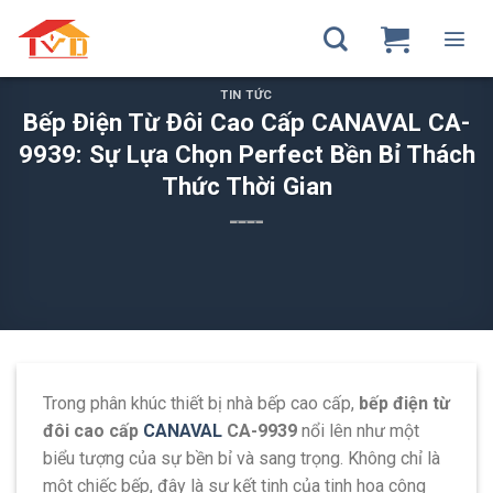
Skip
to
content
TIN TỨC
Bếp Điện Từ Đôi Cao Cấp CANAVAL CA-
9939: Sự Lựa Chọn Perfect Bền Bỉ Thách
Thức Thời Gian
Trong phân khúc thiết bị nhà bếp cao cấp,
bếp điện từ
đôi cao cấp
CANAVAL
CA-9939
nổi lên như một
biểu tượng của sự bền bỉ và sang trọng. Không chỉ là
một chiếc bếp, đây là sự kết tinh của tinh hoa công