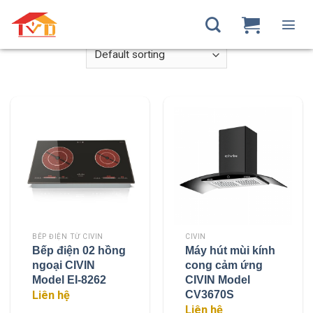
Skip
Home
/
Products tagged “thành minh đức”
to
content
BẾP ĐIỆN TỪ CIVIN
CIVIN
Bếp điện 02 hồng
Máy hút mùi kính
ngoại CIVIN
cong cảm ứng
Model EI-8262
CIVIN Model
CV3670S
Liên hệ
Liên hệ