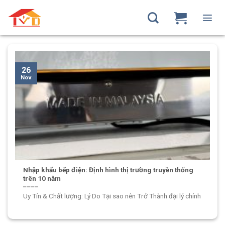
Skip
to
TAG ARCHIVES:
NHẬP KHẨU BẾP ĐIỆN
content
26
Nov
Nhập khẩu bếp điện: Định hình thị trường truyền thống
trên 10 năm
Uy Tín & Chất lượng: Lý Do Tại sao nên Trở Thành đại lý chính