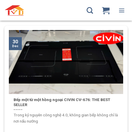
Skip
to
TAG ARCHIVES:
BẾP ĐIỆN TỪ CIVIN
content
30
Dec
Bếp một từ một hồng ngoại CIVIN CV-676: THE BEST
SELLER
Trong kỷ nguyên công nghệ 4.0, không gian bếp không chỉ là
nơi nấu nướng