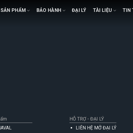
SẢN PHẨM
BẢO HÀNH
ĐẠI LÝ
TÀI LIỆU
TIN
hẩm
HỖ TRỢ - ĐẠI LÝ
NAVAL
LIÊN HỆ MỞ ĐẠI LÝ