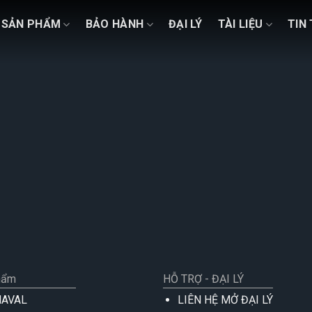
SẢN PHẨM
BẢO HÀNH
ĐẠI LÝ
TÀI LIỆU
TIN
hẩm
HỖ TRỢ - ĐẠI LÝ
NAVAL
LIÊN HỆ MỞ ĐẠI LÝ